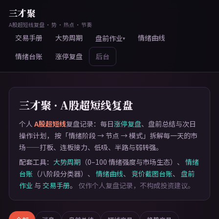
三才聚
A股超短线复盘 · 势 · 热点 · 节奏
交易手册
大势周期
情绪曲线
盘前作业
▾
情绪台账
涨停复盘
后台
三才聚 · A股超短线复盘
个人
A股超短线
复盘记录：每日
涨停复盘
、盘前总结与次日
操作计划， 按「情绪阶段 → 节点 → 模式」拆解每一天的市
场——打板、连板接力、低吸、半路与弱转强。
配套工具：
大势周期
（0–100 情绪强度与市场生态）、
情绪
台账
（八阶段分类器）、
情绪曲线
、
竞价截图台账
、
盘前
作业
与
交易手册
。
仅作个人复盘记录，不构成投资建议。