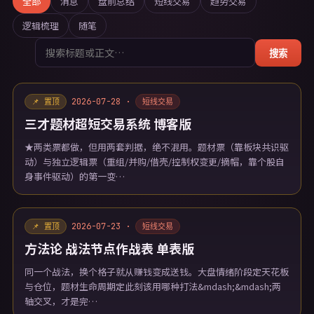
全部
消息
盘前总结
短线交易
趋势交易
逻辑梳理
随笔
搜索
2026-07-28 ·
📌 置顶
短线交易
三才题材超短交易系统 博客版
★两类票都做，但用两套判据，绝不混用。题材票（靠板块共识驱
动）与独立逻辑票（重组/并购/借壳/控制权变更/摘帽，靠个股自
身事件驱动）的第一变…
2026-07-23 ·
📌 置顶
短线交易
方法论 战法节点作战表 单表版
同一个战法，换个格子就从赚钱变成送钱。大盘情绪阶段定天花板
与仓位，题材生命周期定此刻该用哪种打法&mdash;&mdash;两
轴交叉，才是完…